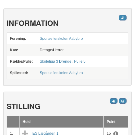
INFORMATION
Forening:
Sportsefterskolen Aabybro
Køn:
Drenge/Herrer
Række/Pulje:
Skoleliga 3 Drenge
,
Pulje 5
Spillested:
Sportsefterskolen Aabybro
STILLING
Hold
Point
1.
IES Lægården 1
15