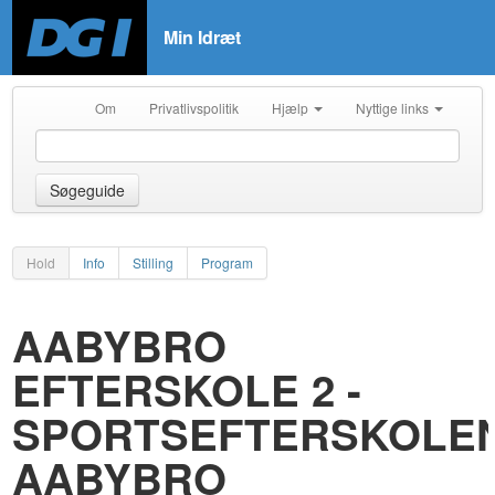
Min Idræt
Om
Privatlivspolitik
Hjælp
Nyttige links
Søgeguide
Hold
Info
Stilling
Program
AABYBRO
EFTERSKOLE 2 -
SPORTSEFTERSKOLE
AABYBRO