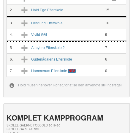
2.
Hald Ege Efterskole
15
3.
Hestlund Efterskole
10
4.
Vivild G&I
9
5.
Aabybro Efterskole 2
7
6.
Gudenådalens Efterskole
6
7.
Hammerum Efterskole
NB!
0
= Hold musen henover ikonet, for at se den anvendte stillingsregel
KOMPLET KAMPPROGRAM
SKOLELIGAERNE FODBOLD 2019-20
SKOLELIGA 3 DRENGE
PULJE 5