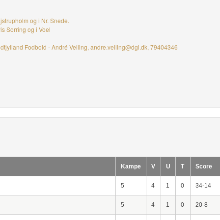
Ejstrupholm og i Nr. Snede.
vis Sorring og i Voel
dtjylland Fodbold - André Velling, andre.velling@dgi.dk, 79404346
Kampe
V
U
T
Score
5
4
1
0
34-14
5
4
1
0
20-8