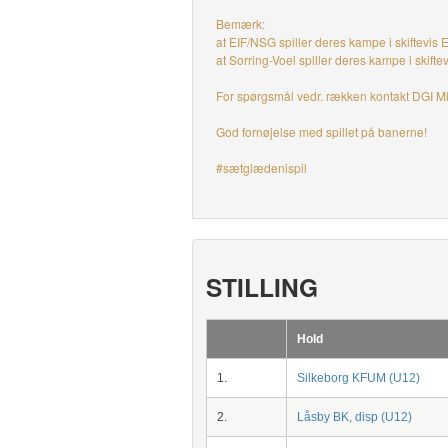
Bemærk:
at EIF/NSG spiller deres kampe i skiftevis 
at Sorring-Voel spiller deres kampe i skifte
For spørgsmål vedr. rækken kontakt DGI Mi
God fornøjelse med spillet på banerne!
#sætglædenispil
STILLING
Hold
1.
Silkeborg KFUM (U12)
2.
Låsby BK, disp (U12)