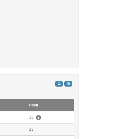
Point
13
13