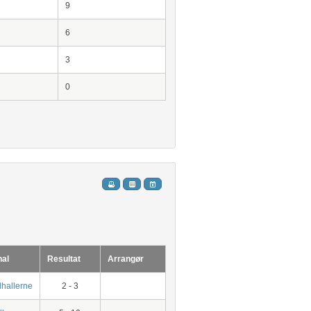
9
6
3
0
hal
Resultat
Arrangør
lhallerne
2 - 3