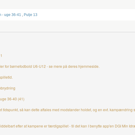
m - uge 36-41
,
Pulje 13
01
egler for børnefodbold U6-U12 - se mere på deres hjemmeside.
pilletid.
ombrydning
 uge 36-40 (41)
t tidspunkt, så kan dette aftales med modstander holdet, og en evt. kampændring skal
ddelbart efter at kampene er færdigspillet - til det kan I benytte app'en DGI Min Idr