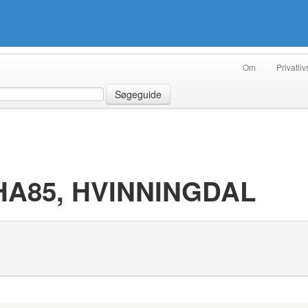
Om
Privatliv
Søgeguide
 HA85, HVINNINGDAL