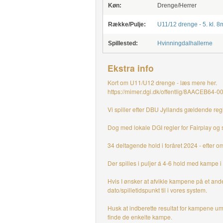
Køn:
Drenge/Herrer
Række/Pulje:
U11/12 drenge - 5. kl. 8
Spillested:
Hvinningdalhallerne
Ekstra info
Kort om U11/U12 drenge - læs mere her.
https://mimer.dgi.dk/offentlig/8AACEB64-0
Vi spiller efter DBU Jyllands gældende r
Dog med lokale DGI regler for Fairplay og s
34 deltagende hold i foråret 2024 - efter 
Der spilles i puljer á 4-6 hold med kampe i
Hvis I ønsker at afvikle kampene på et ande
dato/spilletidspunkt til i vores system.
Husk at indberette resultat for kampene umi
finde de enkelte kampe.