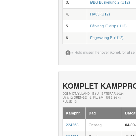
3.
ØBG Buskelund 2 (U12)
4.
HA85 (U12)
5.
Fårvang IF, disp (U12)
6.
Engesvang B. (U12)
= Hold musen henover ikonet, for at se 
KOMPLET KAMPPR
DGI MIDTJYLLAND - B&U - EFTERÅR 2024
U11/12 DRENGE - 5. KL. 8M - UGE 36-41
PULJE 13
Kampnr.
Dag
Dato/t
224268
Onsdag
04-09