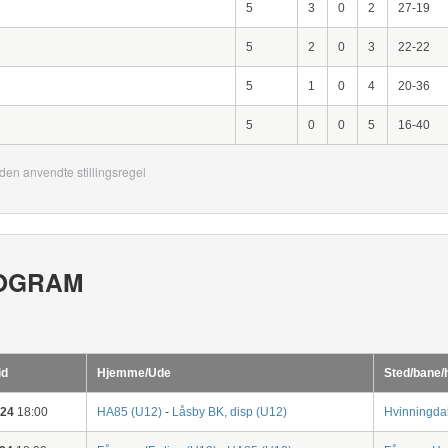
5
3
0
2
27-19
5
2
0
3
22-22
5
1
0
4
20-36
5
0
0
5
16-40
den anvendte stillingsregel
OGRAM
id
Hjemme/Ude
Sted/bane/
-24
18:00
HA85 (U12)
-
Låsby BK, disp (U12)
Hvinningda