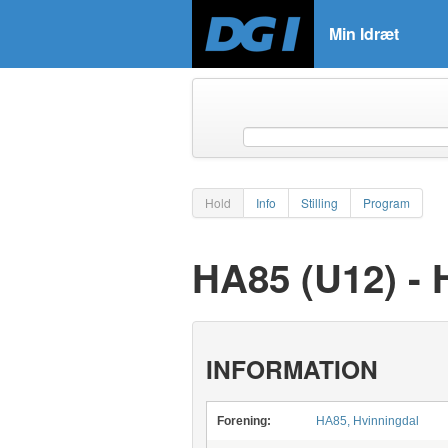
Min Idræt
Hold
Info
Stilling
Program
HA85 (U12) -
INFORMATION
Forening:
HA85, Hvinningdal