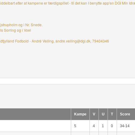
ddelbart efter at kampene er færdigspillet - til det kan I benytte app'en DGI Min Idr
Ejstrupholm og i Nr. Snede.
vis Sorring og i Voel
dtjylland Fodbold - André Velling, andre.velling@dgi.dk, 79404346
Kampe
V
U
T
Score
5
4
1
0
34-14