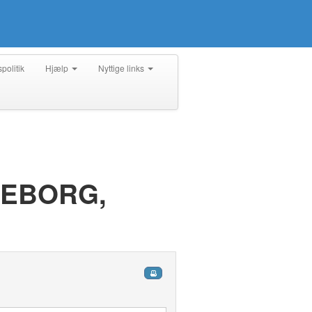
spolitik
Hjælp
Nyttige links
KEBORG,