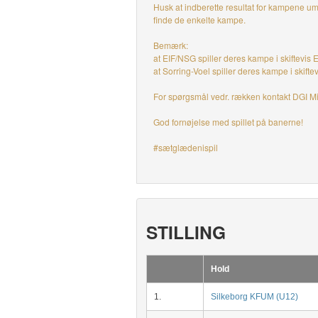
Husk at indberette resultat for kampene umi
finde de enkelte kampe.
Bemærk:
at EIF/NSG spiller deres kampe i skiftevis 
at Sorring-Voel spiller deres kampe i skifte
For spørgsmål vedr. rækken kontakt DGI Mi
God fornøjelse med spillet på banerne!
#sætglædenispil
STILLING
Hold
1.
Silkeborg KFUM (U12)