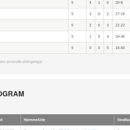
5
4
1
0
20-8
5
3
0
2
27-19
5
2
0
3
22-22
5
1
0
4
20-36
5
0
0
5
16-40
den anvendte stillingsregel
OGRAM
id
Hjemme/Ude
Sted/ba