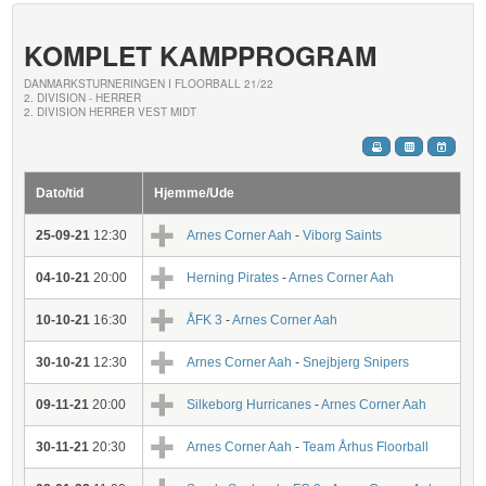
KOMPLET KAMPPROGRAM
DANMARKSTURNERINGEN I FLOORBALL 21/22
2. DIVISION - HERRER
2. DIVISION HERRER VEST MIDT
Dato/tid
Hjemme/Ude
25-09-21
12:30
Arnes Corner Aah
-
Viborg Saints
04-10-21
20:00
Herning Pirates
-
Arnes Corner Aah
10-10-21
16:30
ÅFK 3
-
Arnes Corner Aah
30-10-21
12:30
Arnes Corner Aah
-
Snejbjerg Snipers
09-11-21
20:00
Silkeborg Hurricanes
-
Arnes Corner Aah
30-11-21
20:30
Arnes Corner Aah
-
Team Århus Floorball