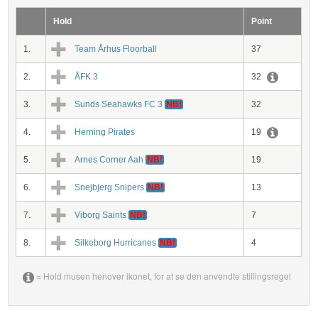
Hold
Point
1.
Team Århus Floorball
37
2.
ÅFK 3
32
3.
Sunds Seahawks FC 3
NB!
32
4.
Herning Pirates
19
5.
Arnes Corner Aah
NB!
19
6.
Snejbjerg Snipers
NB!
13
7.
Viborg Saints
NB!
7
8.
Silkeborg Hurricanes
NB!
4
= Hold musen henover ikonet, for at se den anvendte stillingsregel