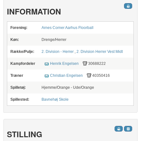
INFORMATION
Forening:
Arnes Corner Aarhus Floorball
Køn:
Drenge/Herrer
Række/Pulje:
2. Division - Herrer
,
2. Division Herrer Vest Midt
Kampfordeler
Henrik Engelsen
30688222
Træner
Christian Engelsen
40350416
Spilletøj:
Hjemme/Orange - Ude/Orange
Spillested:
Bavnehøj Skole
STILLING