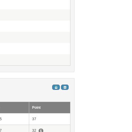
e
Point
5
37
7
32