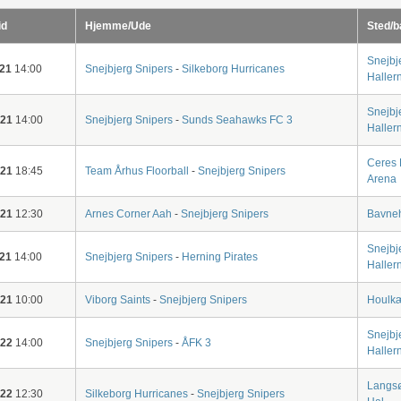
id
Hjemme/Ude
Sted/b
Snejbj
-21
14:00
Snejbjerg Snipers
-
Silkeborg Hurricanes
Haller
Snejbj
-21
14:00
Snejbjerg Snipers
-
Sunds Seahawks FC 3
Haller
Ceres 
-21
18:45
Team Århus Floorball
-
Snejbjerg Snipers
Arena
-21
12:30
Arnes Corner Aah
-
Snejbjerg Snipers
Bavneh
Snejbj
-21
14:00
Snejbjerg Snipers
-
Herning Pirates
Haller
-21
10:00
Viborg Saints
-
Snejbjerg Snipers
Houlkæ
Snejbj
-22
14:00
Snejbjerg Snipers
-
ÅFK 3
Haller
Langs
-22
12:30
Silkeborg Hurricanes
-
Snejbjerg Snipers