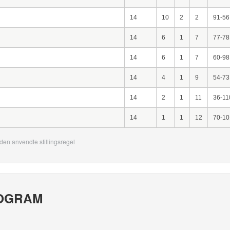
14
10
2
2
91-56
14
6
1
7
77-78
14
6
1
7
60-98
14
4
1
9
54-73
14
2
1
11
36-11
14
1
1
12
70-10
den anvendte stillingsregel
OGRAM