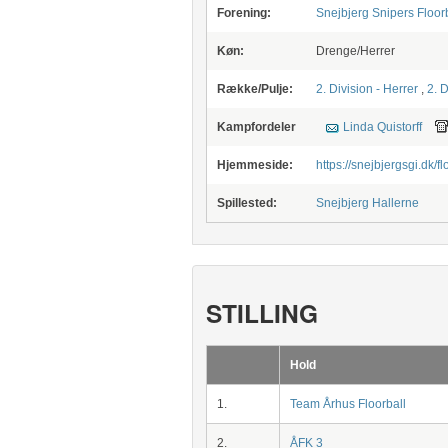
Forening:
Snejbjerg Snipers Floorb
Køn:
Drenge/Herrer
Række/Pulje:
2. Division - Herrer
,
2. D
Kampfordeler
Linda Quistorff
Hjemmeside:
https://snejbjergsgi.dk/fl
Spillested:
Snejbjerg Hallerne
STILLING
Hold
1.
Team Århus Floorball
2.
ÅFK 3