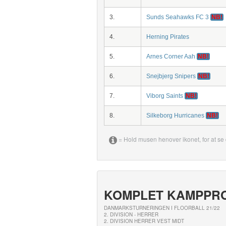
3.
Sunds Seahawks FC 3
NB!
4.
Herning Pirates
5.
Arnes Corner Aah
NB!
6.
Snejbjerg Snipers
NB!
7.
Viborg Saints
NB!
8.
Silkeborg Hurricanes
NB!
= Hold musen henover ikonet, for at se 
KOMPLET KAMPPR
DANMARKSTURNERINGEN I FLOORBALL 21/22
2. DIVISION - HERRER
2. DIVISION HERRER VEST MIDT