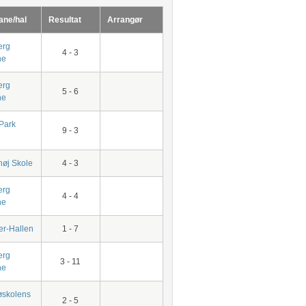
ane/hal
Resultat
Arrangør
erg
4 - 3
ne
erg
5 - 6
ne
Park
9 - 3
øj Skole
4 - 3
erg
4 - 4
ne
r-Hallen
1 - 7
erg
3 - 11
ne
øskolens
2 - 5