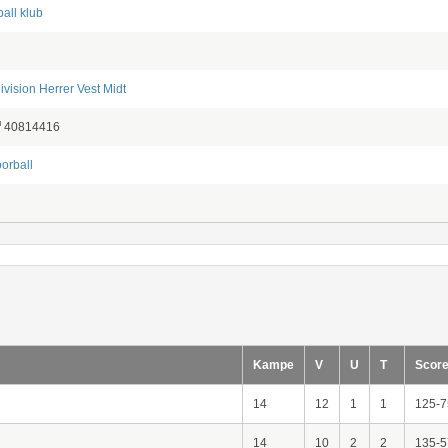
all klub
ivision Herrer Vest Midt
40814416
oorball
Kampe
V
U
T
Scor
14
12
1
1
125-7
14
10
2
2
135-5