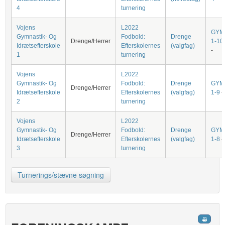
4
turnering
Vojens
L2022
GYM
Gymnastik- Og
Fodbold:
Drenge
Drenge/Herrer
1-10
Idrætsefterskole
Efterskolernes
(valgfag)
-
1
turnering
Vojens
L2022
Gymnastik- Og
Fodbold:
Drenge
GYM
Drenge/Herrer
Idrætsefterskole
Efterskolernes
(valgfag)
1-9
-
2
turnering
Vojens
L2022
Gymnastik- Og
Fodbold:
Drenge
GYM
Drenge/Herrer
Idrætsefterskole
Efterskolernes
(valgfag)
1-8
-
3
turnering
Turnerings/stævne søgning