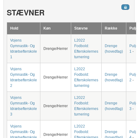
STÆVNER
Hold
Køn
Stævne
Række
Pulj
Vojens
L2022
Gymnastik- Og
Fodbold:
Drenge
Pulj
Drenge/Herrer
Idrætsefterskole
Efterskolernes
(hovedfag)
1
-
1
turnering
Vojens
L2022
Gymnastik- Og
Fodbold:
Drenge
Pulj
Drenge/Herrer
Idrætsefterskole
Efterskolernes
(hovedfag)
2
-
2
turnering
Vojens
L2022
Gymnastik- Og
Fodbold:
Drenge
Pulj
Drenge/Herrer
Idrætsefterskole
Efterskolernes
(hovedfag)
3
-
3
turnering
Vojens
L2022
Gymnastik- Og
Fodbold:
Drenge
Pulj
Drenge/Herrer
Idrætsefterskole
Efterskolernes
(hovedfag)
4
-