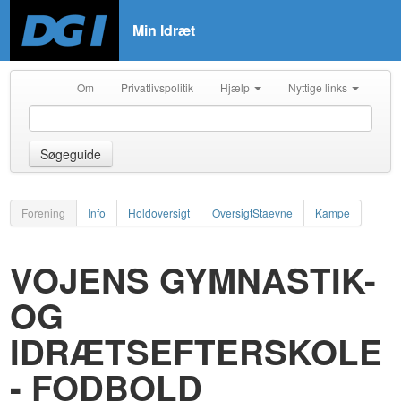
Min Idræt
Om
Privatlivspolitik
Hjælp
Nyttige links
Søgeguide
Forening
Info
Holdoversigt
OversigtStaevne
Kampe
VOJENS GYMNASTIK-
OG
IDRÆTSEFTERSKOLE
- FODBOLD