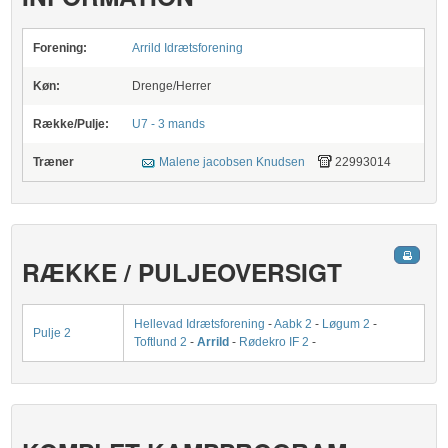
Forening:
Arrild Idrætsforening
Køn:
Drenge/Herrer
Række/Pulje:
U7 - 3 mands
Træner
Malene jacobsen Knudsen
22993014
RÆKKE / PULJEOVERSIGT
Hellevad Idrætsforening
-
Aabk 2
-
Løgum 2
-
Pulje 2
Toftlund 2
-
Arrild
-
Rødekro IF 2
-