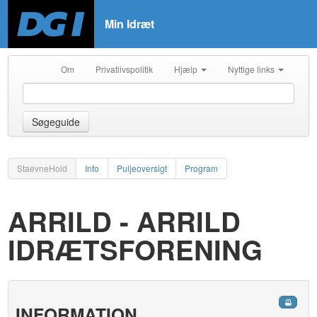
Min Idræt
Om
Privatlivspolitik
Hjælp
Nyttige links
Søgeguide
StaevneHold
Info
Puljeoversigt
Program
ARRILD - ARRILD
IDRÆTSFORENING
INFORMATION