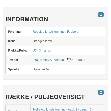
INFORMATION
Forening:
Rødekro Idrætsforening - Fodbold
Køn:
Drenge/Herrer
Række/Pulje:
U7 - 3 mands
Træner
Tommy Süberkrüb
21906023
Spilletøj:
Hjemme/Rød
RÆKKE / PULJEOVERSIGT
Hellevad Idrætsforening
-
Aabk 2
-
Løgum 2
-