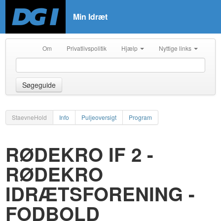
Min Idræt
Om
Privatlivspolitik
Hjælp
Nyttige links
Søgeguide
StaevneHold
Info
Puljeoversigt
Program
RØDEKRO IF 2 -
RØDEKRO
IDRÆTSFORENING -
FODBOLD