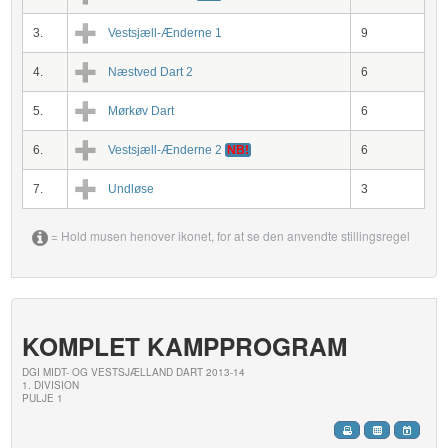
3.
Vestsjæll-Ænderne 1
9
4.
Næstved Dart 2
6
5.
Mørkøv Dart
6
6.
Vestsjæll-Ænderne 2
NB!
6
7.
Undløse
3
= Hold musen henover ikonet, for at se den anvendte stillingsregel
KOMPLET KAMPPROGRAM
DGI MIDT- OG VESTSJÆLLAND DART 2013-14
1. DIVISION
PULJE 1