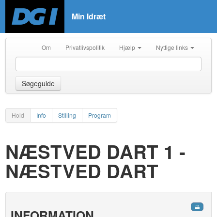
Min Idræt
Om
Privatlivspolitik
Hjælp
Nyttige links
Søgeguide
Hold
Info
Stilling
Program
NÆSTVED DART 1 -
NÆSTVED DART
INFORMATION