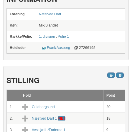
Forening:
Næstved Dart
Køn:
Mix/Blandet
Række/Pulje:
1. division
,
Pulje 1
Holdleder
Frank Aasberg
27266195
STILLING
Hold
Point
1.
Guldborgsund
20
2.
Næstved Dart 1
NB!
18
3.
Vestsjæll-Ænderne 1
9