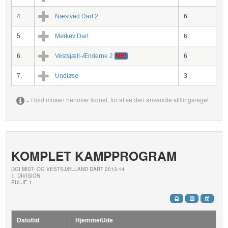
4.
Næstved Dart 2
6
5.
Mørkøv Dart
6
6.
Vestsjæll-Ænderne 2
NB!
6
7.
Undløse
3
= Hold musen henover ikonet, for at se den anvendte stillingsregel
KOMPLET KAMPPROGRAM
DGI MIDT- OG VESTSJÆLLAND DART 2013-14
1. DIVISION
PULJE 1
Dato/tid
Hjemme/Ude