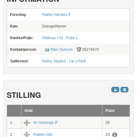
Forening:
Rørby-Værslev If
Køn:
Drenge/Herrer
Række/Pulje:
Oldboys +32
,
Pulje 1
Kontaktperson
Marc Duncan
26274472
Spillested:
Rørby Stadion - Lip´s Park
STILLING
Hold
Point
1.
Kr. Helsinge IF
26
2.
Raklev G&I
23