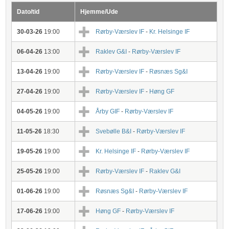
Dato/tid
Hjemme/Ude
30-03-26
19:00
Rørby-Værslev IF
-
Kr. Helsinge IF
06-04-26
13:00
Raklev G&I
-
Rørby-Værslev IF
13-04-26
19:00
Rørby-Værslev IF
-
Røsnæs Sg&I
27-04-26
19:00
Rørby-Værslev IF
-
Høng GF
04-05-26
19:00
Årby GIF
-
Rørby-Værslev IF
11-05-26
18:30
Svebølle B&I
-
Rørby-Værslev IF
19-05-26
19:00
Kr. Helsinge IF
-
Rørby-Værslev IF
25-05-26
19:00
Rørby-Værslev IF
-
Raklev G&I
01-06-26
19:00
Røsnæs Sg&I
-
Rørby-Værslev IF
17-06-26
19:00
Høng GF
-
Rørby-Værslev IF