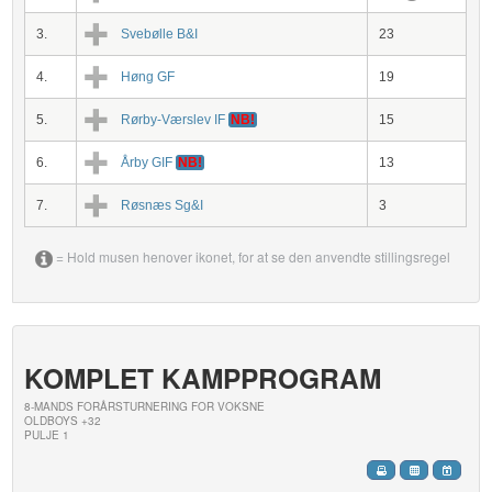
3.
Svebølle B&I
23
4.
Høng GF
19
5.
Rørby-Værslev IF
NB!
15
6.
Årby GIF
NB!
13
7.
Røsnæs Sg&I
3
= Hold musen henover ikonet, for at se den anvendte stillingsregel
KOMPLET KAMPPROGRAM
8-MANDS FORÅRSTURNERING FOR VOKSNE
OLDBOYS +32
PULJE 1