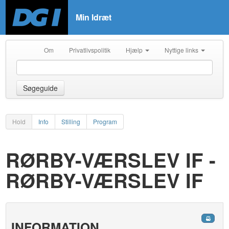
Min Idræt
Om
Privatlivspolitik
Hjælp
Nyttige links
Søgeguide
Hold
Info
Stilling
Program
RØRBY-VÆRSLEV IF -
RØRBY-VÆRSLEV IF
INFORMATION