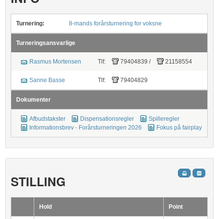
Turnering:
8-mands forårsturnering for voksne
Turneringsansvarlige
Rasmus Mortensen
Tlf:
79404839
/
21158554
Sanne Basse
Tlf:
79404829
Dokumenter
Afbudstakster
Dispensationsregler
Spilleregler
Informationsbrev - Forårsturneringen 2026
Fokus på fairplay
STILLING
Hold
Point