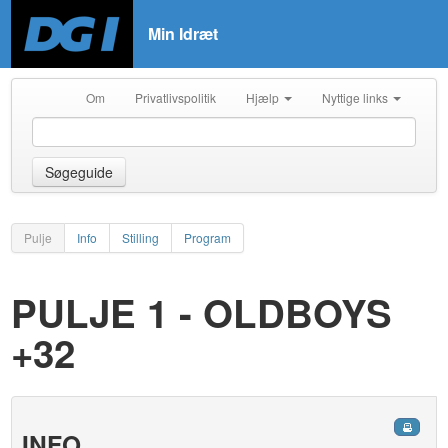
Min Idræt
Om
Privatlivspolitik
Hjælp
Nyttige links
Søgeguide
Pulje
Info
Stilling
Program
PULJE 1 - OLDBOYS
+32
INFO