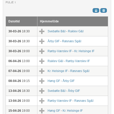
PULJE 1
Dato/tid
Hjemme/Ude
30-03-26
18:30
Svebølle B&I
-
Raklev G&I
30-03-26
18:30
Årby GIF
-
Røsnæs Sg&I
30-03-26
19:00
Rørby-Værslev IF
-
Kr. Helsinge IF
06-04-26
13:00
Raklev G&I
-
Rørby-Værslev IF
07-04-26
19:00
Kr. Helsinge IF
-
Røsnæs Sg&I
08-04-26
19:15
Høng GF
-
Årby GIF
13-04-26
18:30
Svebølle B&I
-
Årby GIF
13-04-26
19:00
Rørby-Værslev IF
-
Røsnæs Sg&I
15-04-26
19:00
Høng GF
-
Kr. Helsinge IF