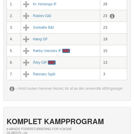
1.
Kr. Helsinge IF
26
2.
Raklev G&I
23
3.
Svebølle B&I
23
4.
Høng GF
19
5.
Rørby-Værslev IF
NB!
15
6.
Årby GIF
NB!
13
7.
Røsnæs Sg&I
3
= Hold musen henover ikonet, for at se den anvendte stillingsregel
KOMPLET KAMPPROGRAM
8-MANDS FORÅRSTURNERING FOR VOKSNE
OLDBOYS +32