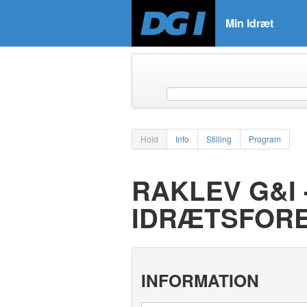
Min Idræt
Hold
Info
Stilling
Program
RAKLEV G&I 
IDRÆTSFOR
INFORMATION