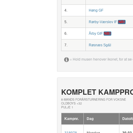
4.
Høng GF
5.
Rørby-Værslev IF
NB!
6.
Årby GIF
NB!
7.
Røsnæs Sg&I
= Hold musen henover ikonet, for at se 
KOMPLET KAMPPR
8-MANDS FORÅRSTURNERING FOR VOKSNE
OLDBOYS +32
PULJE 1
Kampnr.
Dag
Dato/t
318978
Mandag
30-03