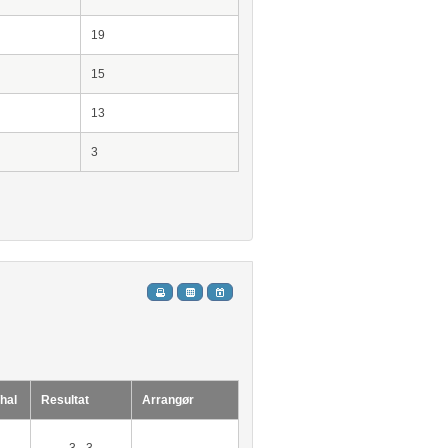
19
15
13
3
hal
Resultat
Arrangør
3 - 3