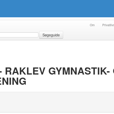
Om
Privatliv
Søgeguide
- RAKLEV GYMNASTIK-
ENING