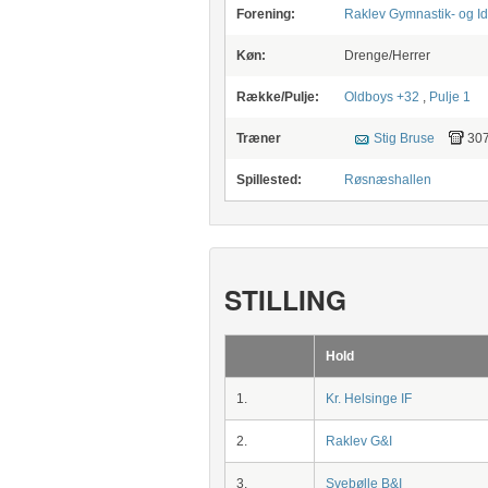
Forening:
Raklev Gymnastik- og Id
Køn:
Drenge/Herrer
Række/Pulje:
Oldboys +32
,
Pulje 1
Træner
Stig Bruse
30
Spillested:
Røsnæshallen
STILLING
Hold
1.
Kr. Helsinge IF
2.
Raklev G&I
3.
Svebølle B&I