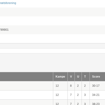
rætsforening
799901
Kampe
V
U
T
Score
12
8
2
2
30-17
12
7
2
3
34-21
12
7
2
3
38-23