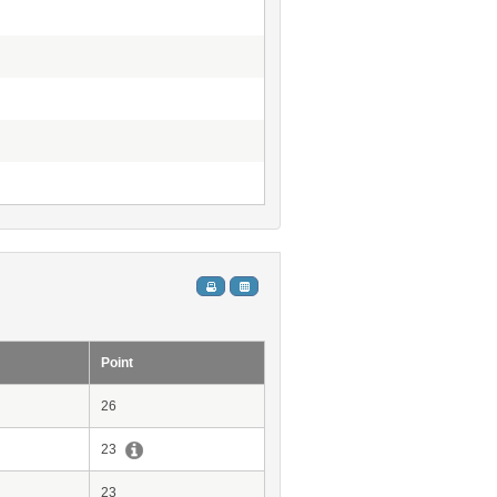
Point
26
23
23