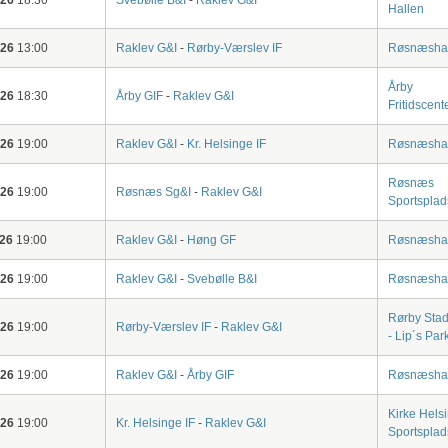
Hallen
-26
13:00
Raklev G&I
-
Rørby-Værslev IF
Røsnæshal
Årby
-26
18:30
Årby GIF
-
Raklev G&I
Fritidscent
-26
19:00
Raklev G&I
-
Kr. Helsinge IF
Røsnæshal
Røsnæs
-26
19:00
Røsnæs Sg&I
-
Raklev G&I
Sportsplad
-26
19:00
Raklev G&I
-
Høng GF
Røsnæshal
-26
19:00
Raklev G&I
-
Svebølle B&I
Røsnæshal
Rørby Stad
-26
19:00
Rørby-Værslev IF
-
Raklev G&I
- Lip´s Par
-26
19:00
Raklev G&I
-
Årby GIF
Røsnæshal
Kirke Hels
-26
19:00
Kr. Helsinge IF
-
Raklev G&I
Sportsplad