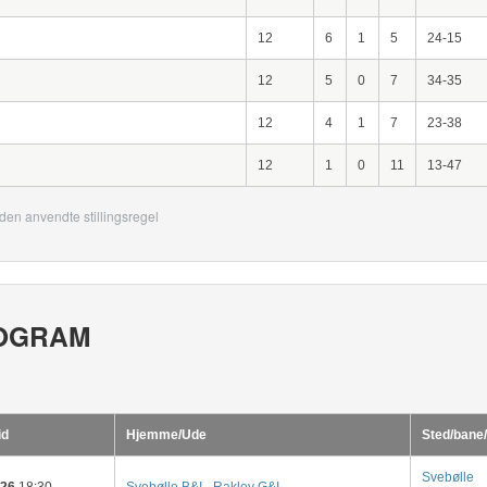
12
6
1
5
24-15
12
5
0
7
34-35
12
4
1
7
23-38
12
1
0
11
13-47
den anvendte stillingsregel
OGRAM
id
Hjemme/Ude
Sted/bane/
Svebølle
-26
18:30
Svebølle B&I
-
Raklev G&I