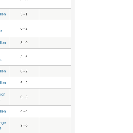
len
5 - 1
0 - 2
er
len
3 - 0
3 - 6
s
len
0 - 2
len
6 - 2
ion
0 - 3
k
len
4 - 4
inge
3 - 0
s