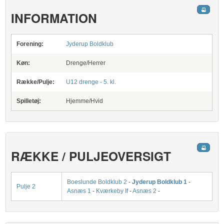
INFORMATION
Forening:
Jyderup Boldklub
Køn:
Drenge/Herrer
Række/Pulje:
U12 drenge - 5. kl.
Spilletøj:
Hjemme/Hvid
RÆKKE / PULJEOVERSIGT
Boeslunde Boldklub 2
-
Jyderup Boldklub 1
-
Pulje 2
Asnæs 1
-
Kværkeby If
-
Asnæs 2
-