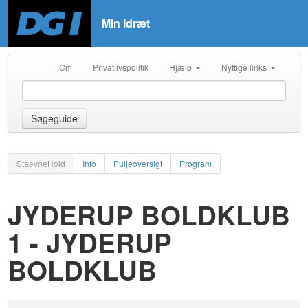
Min Idræt
Om
Privatlivspolitik
Hjælp
Nyttige links
Søgeguide
StaevneHold
Info
Puljeoversigt
Program
JYDERUP BOLDKLUB
1 - JYDERUP
BOLDKLUB