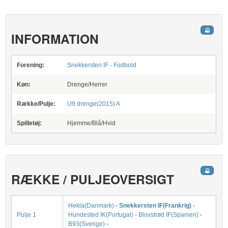
INFORMATION
Forening:
Snekkersten IF - Fodbold
Køn:
Drenge/Herrer
Række/Pulje:
U9 drenge(2015) A
Spilletøj:
Hjemme/Blå/Hvid
RÆKKE / PULJEOVERSIGT
Hekla(Danmark)
-
Snekkersten IF(Frankrig)
-
Pulje 1
Hundested IK(Portugal)
-
Blovstrød IF(Spanien)
-
B93(Sverige)
-