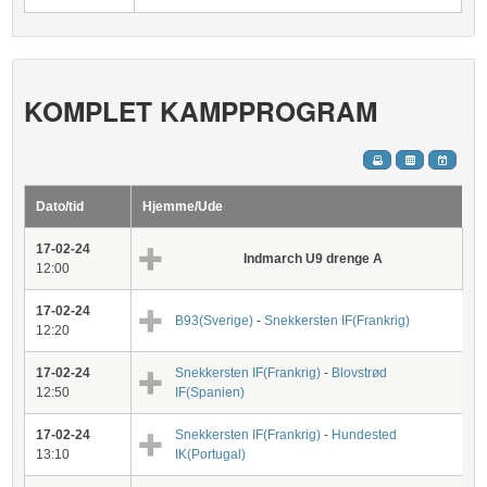
KOMPLET KAMPPROGRAM
Dato/tid
Hjemme/Ude
17-02-24
Indmarch U9 drenge A
12:00
17-02-24
B93(Sverige)
-
Snekkersten IF(Frankrig)
12:20
17-02-24
Snekkersten IF(Frankrig)
-
Blovstrød
12:50
IF(Spanien)
17-02-24
Snekkersten IF(Frankrig)
-
Hundested
13:10
IK(Portugal)