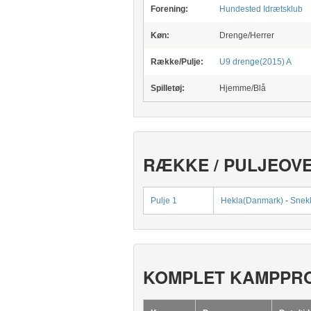
Forening:
Hundested Idrætsklub
Køn:
Drenge/Herrer
Række/Pulje:
U9 drenge(2015) A
Spilletøj:
Hjemme/Blå
RÆKKE / PULJEOV
Pulje 1
Hekla(Danmark)
-
Snekk
KOMPLET KAMPPR