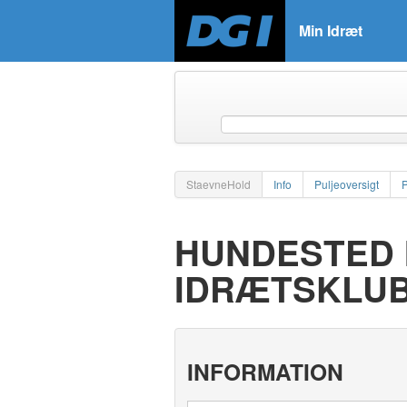
Min Idræt
StaevneHold
Info
Puljeoversigt
HUNDESTED 
IDRÆTSKLU
INFORMATION