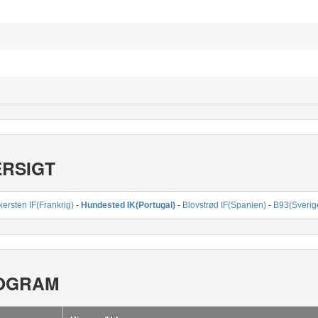
ERSIGT
ersten IF(Frankrig)
-
Hundested IK(Portugal)
-
Blovstrød IF(Spanien)
-
B93(Sverig
OGRAM