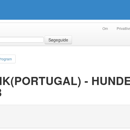
Om
Privatliv
Søgeguide
Program
IK(PORTUGAL) - HUND
B