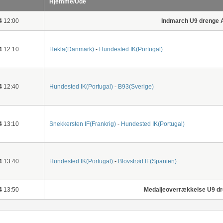
Hjemme/Ude
4
12:00
Indmarch U9 drenge 
4
12:10
Hekla(Danmark)
-
Hundested IK(Portugal)
4
12:40
Hundested IK(Portugal)
-
B93(Sverige)
4
13:10
Snekkersten IF(Frankrig)
-
Hundested IK(Portugal)
4
13:40
Hundested IK(Portugal)
-
Blovstrød IF(Spanien)
4
13:50
Medaljeoverrækkelse U9 d