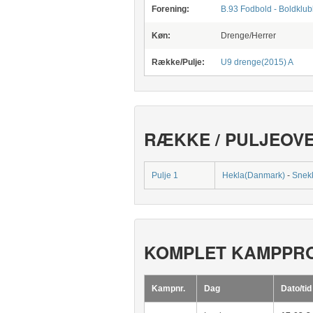
Forening:
B.93 Fodbold - Boldklu
Køn:
Drenge/Herrer
Række/Pulje:
U9 drenge(2015) A
RÆKKE / PULJEOV
Pulje 1
Hekla(Danmark)
-
Snekk
KOMPLET KAMPPR
Kampnr.
Dag
Dato/tid