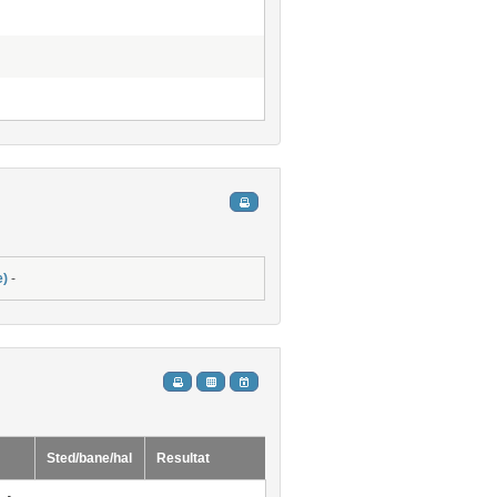
e)
-
Sted/bane/hal
Resultat