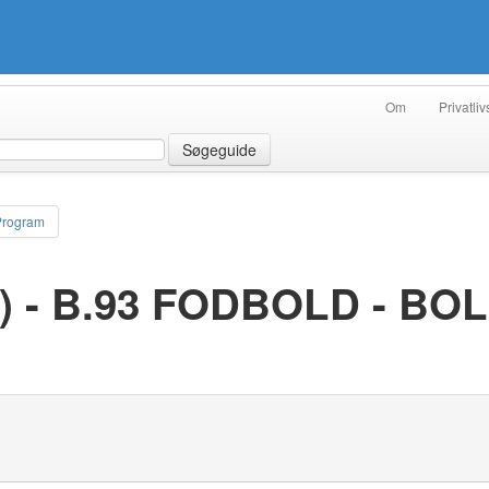
Om
Privatliv
Søgeguide
Program
) - B.93 FODBOLD - B