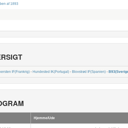
bben af 1893
ERSIGT
ersten IF(Frankrig)
-
Hundested IK(Portugal)
-
Blovstrød IF(Spanien)
-
B93(Sverig
OGRAM
Hjemme/Ude