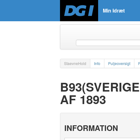
Min Idræt
StaevneHold
Info
Puljeoversigt
B93(SVERIGE
AF 1893
INFORMATION