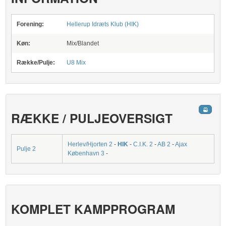
Forening:
Hellerup Idræts Klub (HIK)
Køn:
Mix/Blandet
Række/Pulje:
U8 Mix
RÆKKE / PULJEOVERSIGT
Herlev/Hjorten 2
-
HIK
-
C.I.K. 2
-
AB 2
-
Ajax
Pulje 2
København 3
-
KOMPLET KAMPPROGRAM