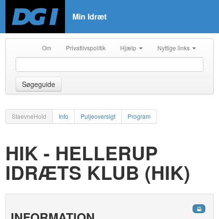
Min Idræt
Om
Privatlivspolitik
Hjælp
Nyttige links
Søgeguide
StaevneHold
Info
Puljeoversigt
Program
HIK - HELLERUP
IDRÆTS KLUB (HIK)
INFORMATION