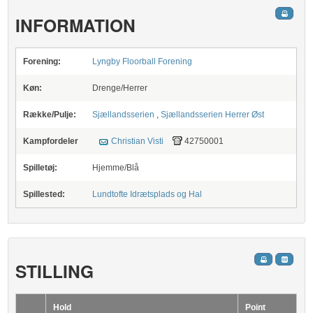
INFORMATION
Forening:
Lyngby Floorball Forening
Køn:
Drenge/Herrer
Række/Pulje:
Sjællandsserien
,
Sjællandsserien Herrer Øst
Kampfordeler
Christian Visti
42750001
Spilletøj:
Hjemme/Blå
Spillested:
Lundtofte Idrætsplads og Hal
STILLING
Hold
Point