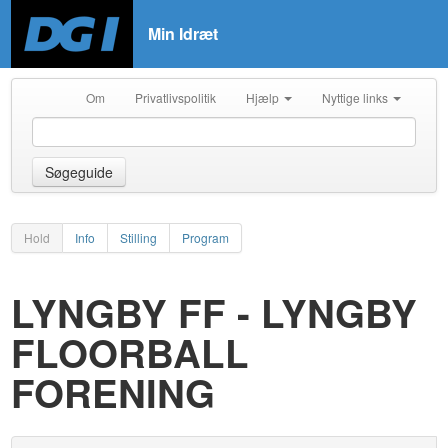
Min Idræt
Om
Privatlivspolitik
Hjælp
Nyttige links
Søgeguide
Hold
Info
Stilling
Program
LYNGBY FF - LYNGBY
FLOORBALL
FORENING