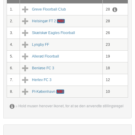
1.
Greve Floorball Club
28
2.
Helsingør FT 2
NB!
28
3.
Skælskør Eagles Floorball
26
4.
Lyngby FF
23
5.
Allerød Floorball
19
6.
Benløse FC 3
18
7.
Herlev FC 3
12
8.
PI-København
NB!
10
= Hold musen henover ikonet, for at se den anvendte stillingsregel