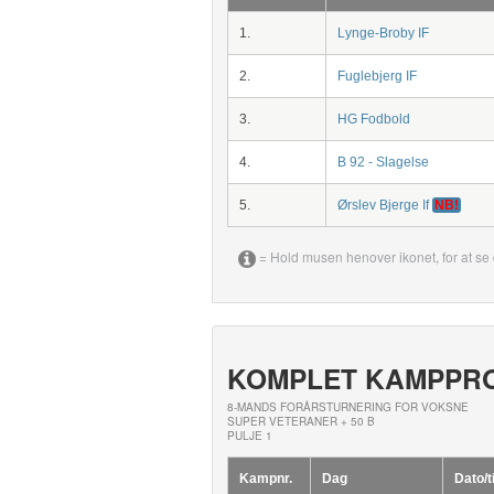
1.
Lynge-Broby IF
2.
Fuglebjerg IF
3.
HG Fodbold
4.
B 92 - Slagelse
5.
Ørslev Bjerge If
NB!
= Hold musen henover ikonet, for at se 
KOMPLET KAMPPR
8-MANDS FORÅRSTURNERING FOR VOKSNE
SUPER VETERANER + 50 B
PULJE 1
Kampnr.
Dag
Dato/t