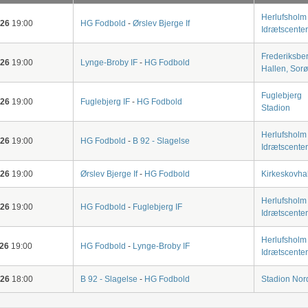
Herlufsholm
-26
19:00
HG Fodbold
-
Ørslev Bjerge If
Idrætscenter
Frederiksbe
-26
19:00
Lynge-Broby IF
-
HG Fodbold
Hallen, Sorø
Fuglebjerg
-26
19:00
Fuglebjerg IF
-
HG Fodbold
Stadion
Herlufsholm
-26
19:00
HG Fodbold
-
B 92 - Slagelse
Idrætscenter
-26
19:00
Ørslev Bjerge If
-
HG Fodbold
Kirkeskovha
Herlufsholm
-26
19:00
HG Fodbold
-
Fuglebjerg IF
Idrætscenter
Herlufsholm
-26
19:00
HG Fodbold
-
Lynge-Broby IF
Idrætscenter
-26
18:00
B 92 - Slagelse
-
HG Fodbold
Stadion Nor