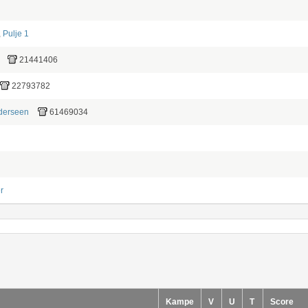
,
Pulje 1
21441406
22793782
derseen
61469034
r
Kampe
V
U
T
Score