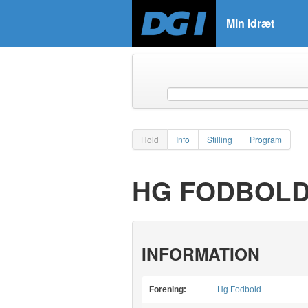
Min Idræt
Hold
Info
Stilling
Program
HG FODBOLD
INFORMATION
Forening:
Hg Fodbold