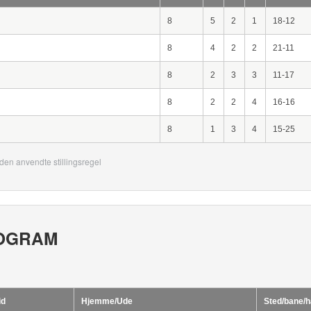
8
5
2
1
18-12
8
4
2
2
21-11
8
2
3
3
11-17
8
2
2
4
16-16
8
1
3
4
15-25
den anvendte stillingsregel
OGRAM
id
Hjemme/Ude
Sted/bane/h