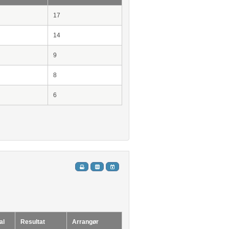
17
14
9
8
6
al
Resultat
Arrangør