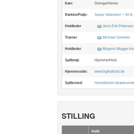
Køn:
Drenge/Herrer
Række/Pulje:
Super Veteraner + 50 B
Holdleder
Jens-Erik Petersen
Træner
Michael Sommer
Holdleder
Mogens Mugge An
Spilletøj:
Hjemme/Hvid
Hjemmeside:
www.hgfodbold.dk
Spillested:
Herlufsholm Idrætscente
STILLING
Hold