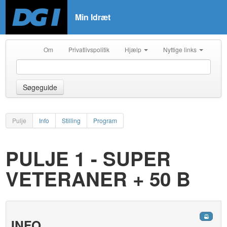
Min Idræt
Om
Privatlivspolitik
Hjælp
Nyttige links
Søgeguide
Pulje
Info
Stilling
Program
PULJE 1 - SUPER
VETERANER + 50 B
INFO