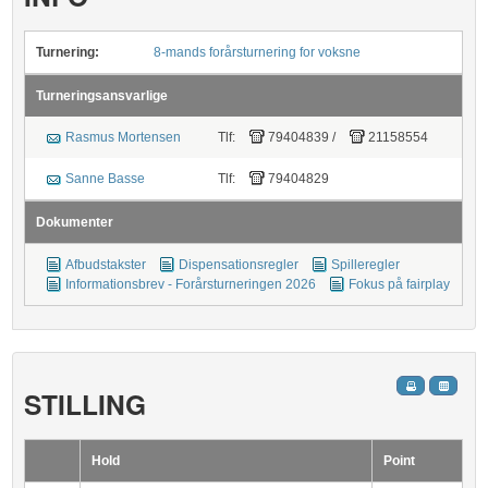
Turnering:
8-mands forårsturnering for voksne
Turneringsansvarlige
Rasmus Mortensen
Tlf:
79404839
/
21158554
Sanne Basse
Tlf:
79404829
Dokumenter
Afbudstakster
Dispensationsregler
Spilleregler
Informationsbrev - Forårsturneringen 2026
Fokus på fairplay
STILLING
Hold
Point