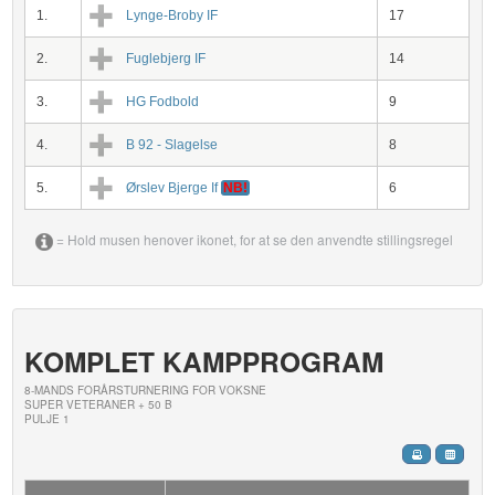
1.
Lynge-Broby IF
17
2.
Fuglebjerg IF
14
3.
HG Fodbold
9
4.
B 92 - Slagelse
8
5.
Ørslev Bjerge If
NB!
6
= Hold musen henover ikonet, for at se den anvendte stillingsregel
KOMPLET KAMPPROGRAM
8-MANDS FORÅRSTURNERING FOR VOKSNE
SUPER VETERANER + 50 B
PULJE 1