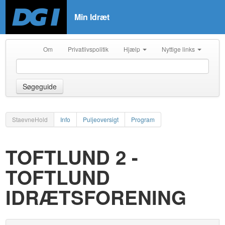
Min Idræt
Om
Privatlivspolitik
Hjælp
Nyttige links
Søgeguide
StaevneHold
Info
Puljeoversigt
Program
TOFTLUND 2 -
TOFTLUND
IDRÆTSFORENING