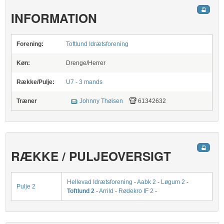
INFORMATION
Forening:
Toftlund Idrætsforening
Køn:
Drenge/Herrer
Række/Pulje:
U7 - 3 mands
Træner
Johnny Thøisen
61342632
RÆKKE / PULJEOVERSIGT
Hellevad Idrætsforening
-
Aabk 2
-
Løgum 2
-
Pulje 2
Toftlund 2
-
Arrild
-
Rødekro IF 2
-