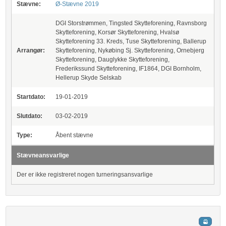
Stævne:
Ø-Stævne 2019
DGI Storstrømmen, Tingsted Skytteforening, Ravnsborg
Skytteforening, Korsør Skytteforening, Hvalsø
Skytteforening 33. Kreds, Tuse Skytteforening, Ballerup
Arrangør:
Skytteforening, Nykøbing Sj. Skytteforening, Ornebjerg
Skytteforening, Dauglykke Skytteforening,
Frederikssund Skytteforening, IF1864, DGI Bornholm,
Hellerup Skyde Selskab
Startdato:
19-01-2019
Slutdato:
03-02-2019
Type:
Åbent stævne
Stævneansvarlige
Der er ikke registreret nogen turneringsansvarlige