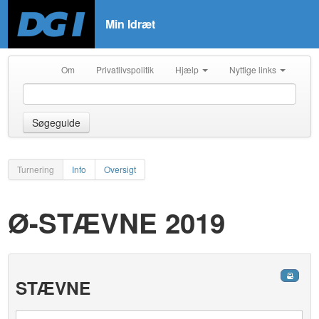
Min Idræt
Om
Privatlivspolitik
Hjælp
Nyttige links
Søgeguide
Turnering
Info
Oversigt
Ø-STÆVNE 2019
STÆVNE