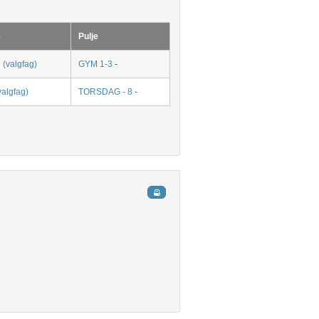
e
Pulje
 (valgfag)
GYM 1-3
-
valgfag)
TORSDAG - 8
-