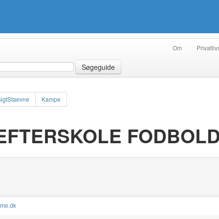
Om
Privatliv
Søgeguide
igtStaevne
Kampe
EFTERSKOLE FODBOL
mme.dk