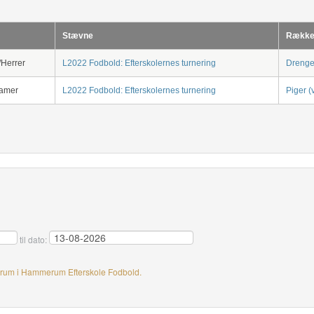
Stævne
Rækk
Herrer
L2022 Fodbold: Efterskolernes turnering
Drenge
Damer
L2022 Fodbold: Efterskolernes turnering
Piger (
til dato:
srum i Hammerum Efterskole Fodbold.