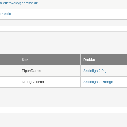
-efterskole@hamme.dk
erskole
Køn
Række
Piger/Damer
Skoleliga 2 Piger
Drenge/Herrer
Skoleliga 3 Drenge